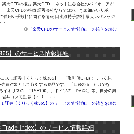
楽天CFDの概要 楽天CFD ネット証券会社のパイオニアが
ト 楽天CFDの特徴 証券会社ならではの、きめ細かいサポー
Dの費用や手数料に関する情報 口座維持手数料 最大レバレッジ
・・
「楽天CFDのサービス情報詳細」の続きを読む
365】のサービス情報詳細
井コスモ証券【くりっく株365】 「取引所CFD(くりっく株
｣を売買対象として取引する商品です。 「日経225」だけでな
イギリスの「FTSE100」、ドイツの「DAX®」等、自分の興
 岩井コスモ証券【くり・・・
モ証券【くりっく株365】のサービス情報詳細」の続きを読む
rade Index】のサービス情報詳細