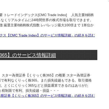
概要 トレードインデックス[CMC Trade Index] 人気主要8銘柄
なくリアルタイムに24時間世界の株式市場を取引できます。
]の特徴 厳選主要8銘柄株式指数 レバレッジ最大100倍まで 1単位か
ス【CMC Trade Index】のサービス情報詳細」の続きを読む
365】のサービス情報詳細
 スター為替証券【くりっく株365】の概要 スター為替証券
面で有利なくりっく株365。また損失繰越もできる。取引価格
。とくにくりっく365などと損益通算できるのはありがた
徴 税制面で有利、損失繰越・損益・・・
替証券【くりっく株365】のサービス情報詳細」の続きを読む