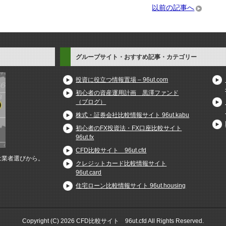
以前の記事へ
グループサイト・おすすめ記事・カテゴリー
投資に役立つ情報置場 – 96ut.com
初心者の資産運用計画 黒澤ファンド
（ブログ）
株式・証券会社比較情報サイト 96ut.kabu
初心者のFX投資法・FX口座比較サイト
96ut.fx
CFD比較サイト 96ut.cfd
は業者選びから。
クレジットカード比較情報サイト
96ut.card
住宅ローン比較情報サイト 96ut.housing
Copyright (C) 2026 CFD比較サイト 96ut.cfd
All Rights Reserved.