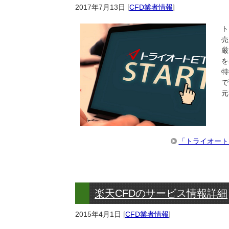
2017年7月13日
[
CFD業者情報
]
ト
売
厳
を
特
で
元
「トライオート
楽天CFDのサービス情報詳細
2015年4月1日
[
CFD業者情報
]