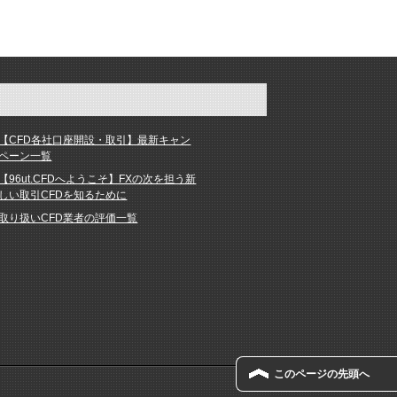
【CFD各社口座開設・取引】最新キャン
ペーン一覧
【96ut.CFDへようこそ】FXの次を担う新
しい取引CFDを知るために
取り扱いCFD業者の評価一覧
このページの先頭へ