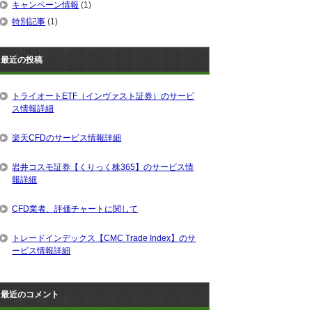
キャンペーン情報
(1)
特別記事
(1)
最近の投稿
トライオートETF（インヴァスト証券）のサービ
ス情報詳細
楽天CFDのサービス情報詳細
岩井コスモ証券【くりっく株365】のサービス情
報詳細
CFD業者、評価チャートに関して
トレードインデックス【CMC Trade Index】のサ
ービス情報詳細
最近のコメント